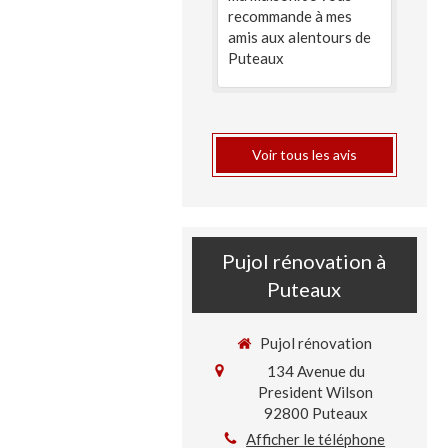
recommande à mes
amis aux alentours de
Puteaux
Voir tous les avis
Pujol rénovation à
Puteaux
Pujol rénovation
134 Avenue du
President Wilson
92800
Puteaux
Afficher le téléphone