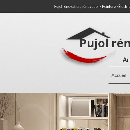
Pujol rénovation, rénovation - Peinture - Électri
Pujol ré
Ar
Accueil